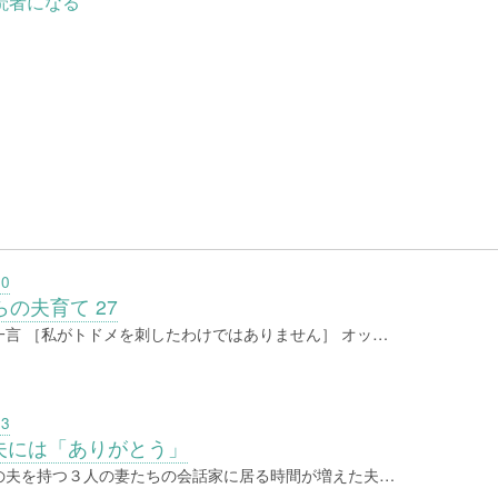
読者になる
10
らの夫育て 27
一言 ［私がトドメを刺したわけではありません］ オッ…
03
夫には「ありがとう」
の夫を持つ３人の妻たちの会話家に居る時間が増えた夫…