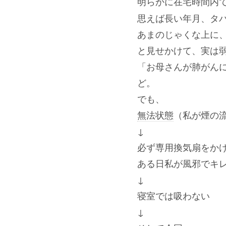
明らかに在宅時間内
思えば長い年月、タ
あまのじゃくな上に
と見せかけて、実は
「お母さんが肺がん
ど。
でも、
無法状態
（私が煙の
↓
必ず専用換気扇をか
ある日私が風邪でキ
↓
寝室では吸わない
↓