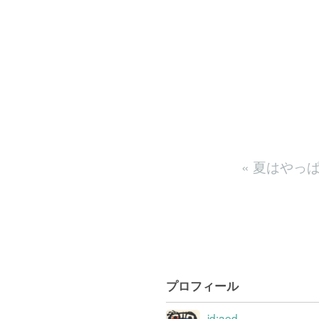
«
夏はやっ
プロフィール
id:aed