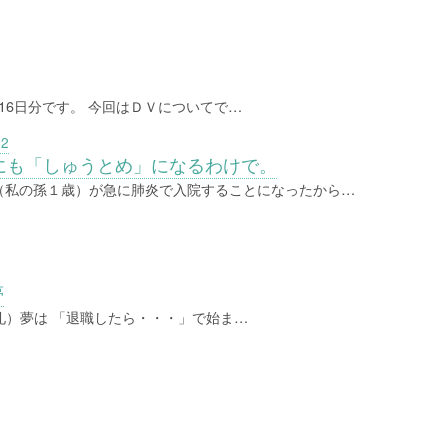
月16日分です。 今回はＤＶについてで…
12
にも「しゅうとめ」になるわけで。
（私の孫１歳）が急に肺炎で入院することになったから…
夢
礼）夢は 「退職したら・・・」で始ま…