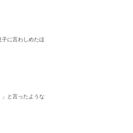
息子に言わしめたほ
）
！」と言ったような